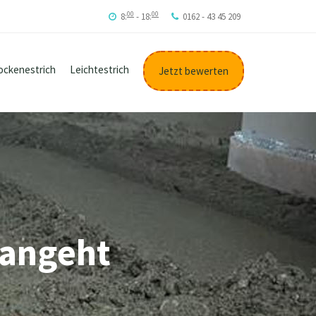
00
00
8:
- 18:
0162 - 43 45 209
ockenestrich
Leichtestrich
Jetzt bewerten
h angeht